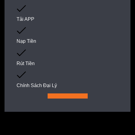
Tải APP
Nạp Tiền
Rút Tiền
Chính Sách Đại Lý
CLICK THAM GIA