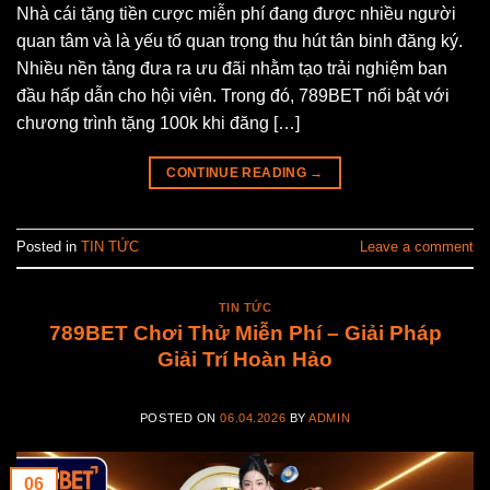
Nhà cái tặng tiền cược miễn phí đang được nhiều người
quan tâm và là yếu tố quan trọng thu hút tân binh đăng ký.
Nhiều nền tảng đưa ra ưu đãi nhằm tạo trải nghiệm ban
đầu hấp dẫn cho hội viên. Trong đó, 789BET nổi bật với
chương trình tặng 100k khi đăng […]
CONTINUE READING
→
Posted in
TIN TỨC
Leave a comment
TIN TỨC
789BET Chơi Thử Miễn Phí – Giải Pháp
Giải Trí Hoàn Hảo
POSTED ON
06.04.2026
BY
ADMIN
06