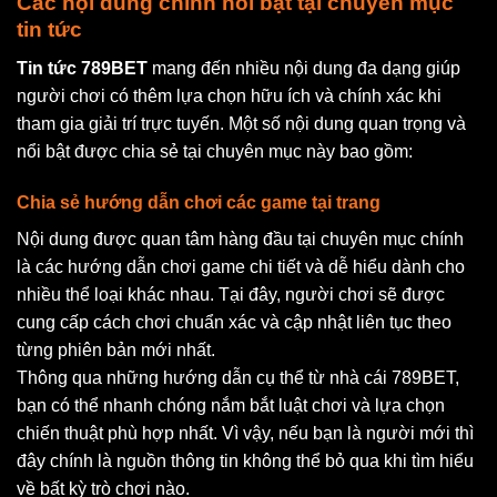
Các nội dung chính nổi bật tại chuyên mục
tin tức
Tin tức 789BET
mang đến nhiều nội dung đa dạng giúp
người chơi có thêm lựa chọn hữu ích và chính xác khi
tham gia giải trí trực tuyến. Một số nội dung quan trọng và
nổi bật được chia sẻ tại chuyên mục này bao gồm:
Chia sẻ hướng dẫn chơi các game tại trang
Nội dung được quan tâm hàng đầu tại chuyên mục chính
là các hướng dẫn chơi game chi tiết và dễ hiểu dành cho
nhiều thể loại khác nhau. Tại đây, người chơi sẽ được
cung cấp cách chơi chuẩn xác và cập nhật liên tục theo
từng phiên bản mới nhất.
Thông qua những hướng dẫn cụ thể từ nhà cái 789BET,
bạn có thể nhanh chóng nắm bắt luật chơi và lựa chọn
chiến thuật phù hợp nhất. Vì vậy, nếu bạn là người mới thì
đây chính là nguồn thông tin không thể bỏ qua khi tìm hiểu
về bất kỳ trò chơi nào.