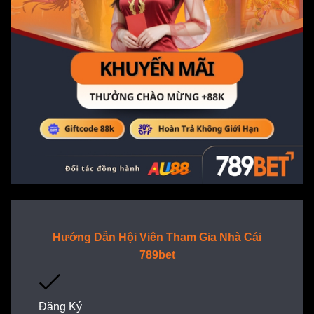
Hướng Dẫn Hội Viên Tham Gia Nhà Cái
789bet
Đăng Ký