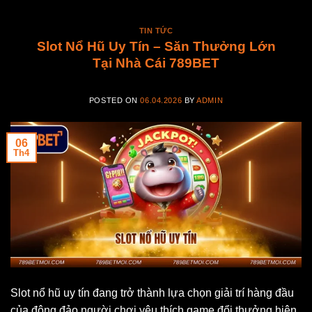
TIN TỨC
Slot Nổ Hũ Uy Tín – Săn Thưởng Lớn
Tại Nhà Cái 789BET
POSTED ON
06.04.2026
BY
ADMIN
06
Th4
Slot nổ hũ uy tín đang trở thành lựa chọn giải trí hàng đầu
của đông đảo người chơi yêu thích game đổi thưởng hiện