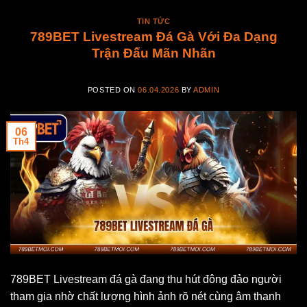
TIN TỨC
789BET Livestream Đá Gà Với Đa Dạng
Trận Đấu Mãn Nhãn
POSTED ON
06.04.2026
BY
ADMIN
06
Th4
789BET Livestream đá gà đang thu hút đông đảo người
tham gia nhờ chất lượng hình ảnh rõ nét cùng âm thanh