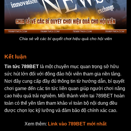
Chia sẻ về các bí quyết chơi hiệu quả cho hội viên
Kết luận
Tin tức 789BET
là một chuyên mục quan trọng sở hữu
sức hút lớn đối với đông đảo hội viên tham gia nền tảng.
Nơi đây cung cấp đầy đủ thông tin từ hướng dẫn, bí quyết
chơi game đến các tin tức liên quan giúp người chơi nâng
cao hiệu quả trải nghiệm. Mỗi thành viên tại 789BET hoàn
toàn có thể yên tâm tham khảo vì toàn bộ nội dung đều
được chọn lọc kỹ lưỡng và đảm bảo độ chính xác cao.
Xem thêm:
Link vào 789BET mới nhất