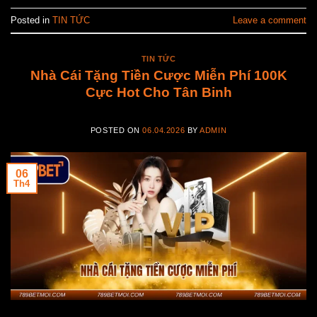
Posted in
TIN TỨC
Leave a comment
TIN TỨC
Nhà Cái Tặng Tiền Cược Miễn Phí 100K
Cực Hot Cho Tân Binh
POSTED ON
06.04.2026
BY
ADMIN
06
Th4