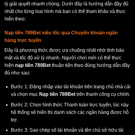
lý giải quyết nhanh chóng. Dưới đây là hướng dẫn đầy đủ
nhất cho từng loại hình mà bạn có thể tham khảo và thực
hiện theo:
Nạp tiền 789Bet siêu tốc qua Chuyển khoản ngân
hàng trực tuyến
Đây là phương thức được ưa chuộng nhất nhờ tính bảo
mật và tốc độ xử lý nhanh. Người chơi mới có thể thực
hiện
nạp tiền 789Bet
thuận tiện theo đúng hướng dẫn đầy
đủ như sau:
Bước 1: Đăng nhập vào tài khoản trên trang chủ nhà cái
và chọn mục
Nạp tiền 789Bet
trên thanh công cụ chính.
Bước 2: Chọn hình thức Thanh toán trực tuyến, lúc này
hệ thống sẽ hiển thị danh sách các ngân hàng được hỗ
trợ.
Bước 3: Sao chép số tài khoản và tên chủ sở hữu tài