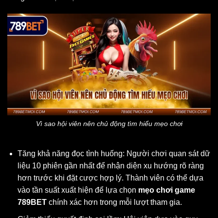
Vì sao hội viên nên chủ động tìm hiểu mẹo chơi
Tăng khả năng đọc tình huống: Người chơi quan sát dữ
liệu 10 phiên gần nhất để nhận diện xu hướng rõ ràng
hơn trước khi đặt cược hợp lý. Thành viên có thể dựa
vào tần suất xuất hiện để lựa chọn
mẹo chơi game
789BET
chính xác hơn trong mỗi lượt tham gia.