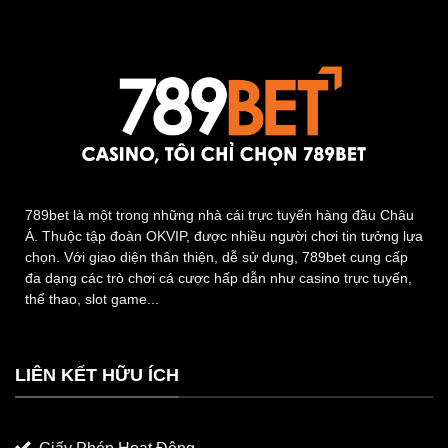
789bet là một trong những nhà cái trực tuyến hàng đầu Châu
Á. Thuộc tập đoàn OKVIP, được nhiều người chơi tin tưởng lựa
chọn. Với giao diện thân thiện, dễ sử dụng, 789bet cung cấp
đa dạng các trò chơi cá cược hấp dẫn như casino trực tuyến,
thể thao, slot game...
LIÊN KẾT HỮU ÍCH