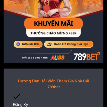
Hướng Dẫn Hội Viên Tham Gia Nhà Cái
789bet
Đăng Ký