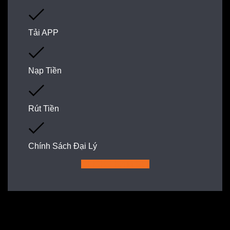
Tải APP
Nạp Tiền
Rút Tiền
Chính Sách Đại Lý
CLICK THAM GIA