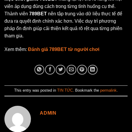
viên áp dụng đúng cách trong từng tình huống cụ thể.
Thành viên
789BET
nên tập trung vào dữ liệu thực tế để
đưa ra quyết định chính xác hơn. Việc duy trì phương
pháp ổn định giúp cải thiện kết quả rõ rệt qua từng phiên
tham gia.
Xem thêm:
Đánh giá 789BET từ người chơi
This entry was posted in
TIN TỨC
. Bookmark the
permalink
.
ADMIN