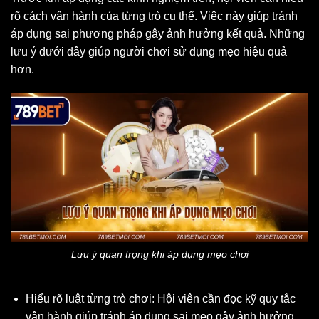
rõ cách vận hành của từng trò cụ thể. Việc này giúp tránh
áp dụng sai phương pháp gây ảnh hưởng kết quả. Những
lưu ý dưới đây giúp người chơi sử dụng mẹo hiệu quả
hơn.
Lưu ý quan trọng khi áp dụng mẹo chơi
Hiểu rõ luật từng trò chơi: Hội viên cần đọc kỹ quy tắc
vận hành giúp tránh áp dụng sai mẹo gây ảnh hưởng