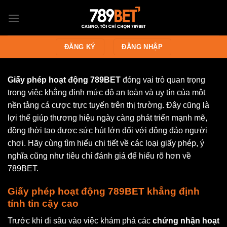
Skip
to
content
ĐĂNG KÝ
ĐĂNG NHẬP
Giấy phép hoạt động 789BET
đóng vai trò quan trọng
trong việc khẳng định mức độ an toàn và uy tín của một
nền tảng cá cược trực tuyến trên thị trường. Đây cũng là
lợi thế giúp thương hiệu ngày càng phát triển mạnh mẽ,
đồng thời tạo được sức hút lớn đối với đông đảo người
chơi. Hãy cùng tìm hiểu chi tiết về các loại giấy phép, ý
nghĩa cũng như tiêu chí đánh giá để hiểu rõ hơn về
789BET.
Giấy phép hoạt động 789BET khẳng định
tính tin cậy cao
Trước khi đi sâu vào việc khám phá các
chứng nhận hoạt