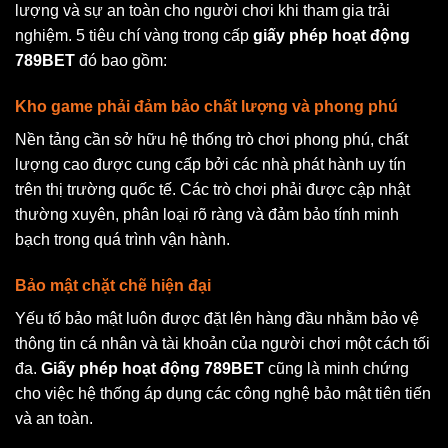
lượng và sự an toàn cho người chơi khi tham gia trải
nghiệm. 5 tiêu chí vàng trong cấp
giấy phép hoạt động
789BET
đó bao gồm:
Kho game phải đảm bảo chất lượng và phong phú
Nền tảng cần sở hữu hệ thống trò chơi phong phú, chất
lượng cao được cung cấp bởi các nhà phát hành uy tín
trên thị trường quốc tế. Các trò chơi phải được cập nhật
thường xuyên, phân loại rõ ràng và đảm bảo tính minh
bạch trong quá trình vận hành.
Bảo mật chặt chẽ hiện đại
Yếu tố bảo mật luôn được đặt lên hàng đầu nhằm bảo vệ
thông tin cá nhân và tài khoản của người chơi một cách tối
đa.
Giấy phép hoạt động 789BET
cũng là minh chứng
cho việc hệ thống áp dụng các công nghệ bảo mật tiên tiến
và an toàn.