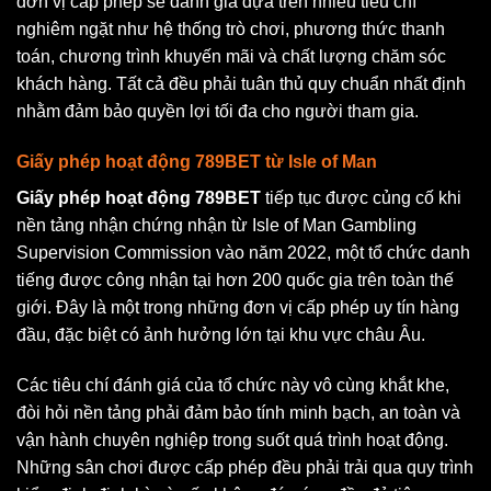
đơn vị cấp phép sẽ đánh giá dựa trên nhiều tiêu chí
nghiêm ngặt như hệ thống trò chơi, phương thức thanh
toán, chương trình khuyến mãi và chất lượng chăm sóc
khách hàng. Tất cả đều phải tuân thủ quy chuẩn nhất định
nhằm đảm bảo quyền lợi tối đa cho người tham gia.
Giấy phép hoạt động 789BET từ Isle of Man
Giấy phép hoạt động 789BET
tiếp tục được củng cố khi
nền tảng nhận chứng nhận từ Isle of Man Gambling
Supervision Commission vào năm 2022, một tổ chức danh
tiếng được công nhận tại hơn 200 quốc gia trên toàn thế
giới. Đây là một trong những đơn vị cấp phép uy tín hàng
đầu, đặc biệt có ảnh hưởng lớn tại khu vực châu Âu.
Các tiêu chí đánh giá của tổ chức này vô cùng khắt khe,
đòi hỏi nền tảng phải đảm bảo tính minh bạch, an toàn và
vận hành chuyên nghiệp trong suốt quá trình hoạt động.
Những sân chơi được cấp phép đều phải trải qua quy trình