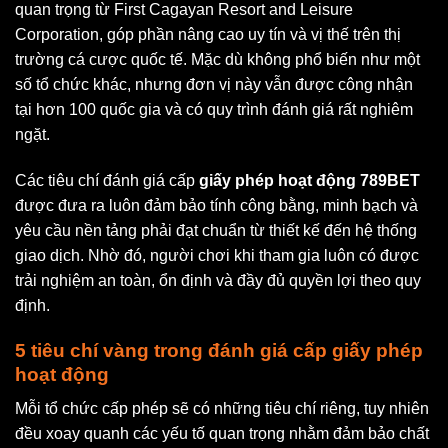
quan trọng từ First Cagayan Resort and Leisure
Corporation, góp phần nâng cao uy tín và vị thế trên thị
trường cá cược quốc tế. Mặc dù không phổ biến như một
số tổ chức khác, nhưng đơn vị này vẫn được công nhận
tại hơn 100 quốc gia và có quy trình đánh giá rất nghiêm
ngặt.
Các tiêu chí đánh giá cấp
giấy phép hoạt động 789BET
được đưa ra luôn đảm bảo tính công bằng, minh bạch và
yêu cầu nền tảng phải đạt chuẩn từ thiết kế đến hệ thống
giao dịch. Nhờ đó, người chơi khi tham gia luôn có được
trải nghiệm an toàn, ổn định và đầy đủ quyền lợi theo quy
định.
5 tiêu chí vàng trong đánh giá cấp giấy phép
hoạt động
Mỗi tổ chức cấp phép sẽ có những tiêu chí riêng, tuy nhiên
đều xoay quanh các yếu tố quan trọng nhằm đảm bảo chất