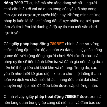
động 789BET
cụ thể mà nền tảng đang sở hữu, người
chơi cần hiểu rõ vai trò quan trọng của yếu tố này trong
lĩnh vực cá cược trực tuyến hiện nay. Những minh chứng
pháp lý luôn là tiêu chí hàng đầu được nhiều người quan
tâm và tìm kiếm khi đánh giá độ uy tín của một sân chơi
trực tuyến.
Các
giấy phép hoạt động
789BET
chính là cơ sở vững
chắc khẳng định mức độ an toàn và đáng tin cậy của cổng
game đối với cộng đồng người chơi. Bởi các tổ chức cấp
phép uy tín sẽ tiến hành kiểm tra và đánh giá nền tảng dựa
trên hệ thống tiêu chí khắt khe và rõ ràng. Trong đó, các
yếu tố như thiết kế giao diện, kho trò chơi, hệ thống thanh
toán và dịch vụ chăm sóc khách hàng đều phải đạt chuẩn
chuyên nghiệp mới đủ điều kiện được cấp chứng nhận.
Chính vì vậy,
giấy phép hoạt động 789BET
được xem là
nền tảng quan trọng giúp củng cố niềm tin và đảm bảo sự