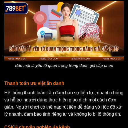
Bảo mật là yếu tố quan trọng trong đánh giá cấp phép
Thanh toán ưu việt ẩn danh
Hệ thống thanh toán cần đảm bảo sự tiện lợi, nhanh chóng
và hỗ trợ người dùng thực hiện giao dịch một cách đơn
giản. Người chơi có thể nạp rút tiền dễ dàng với tốc độ xử
lý nhanh, đảm bảo tính riêng tư và không lo bị lộ thông tin.
CSKH chuyên nghiệp đa kênh