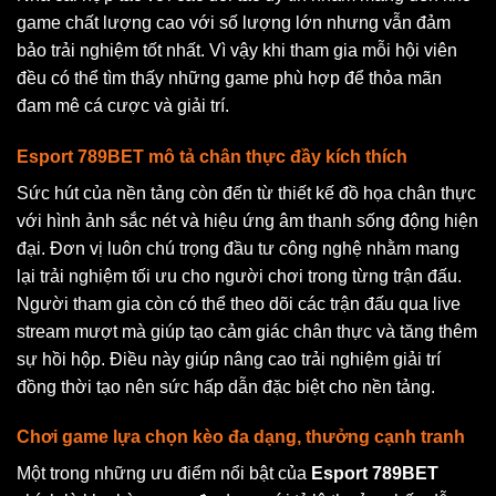
game chất lượng cao với số lượng lớn nhưng vẫn đảm
bảo trải nghiệm tốt nhất. Vì vậy khi tham gia mỗi hội viên
đều có thể tìm thấy những game phù hợp để thỏa mãn
đam mê cá cược và giải trí.
Esport 789BET mô tả chân thực đầy kích thích
Sức hút của nền tảng còn đến từ thiết kế đồ họa chân thực
với hình ảnh sắc nét và hiệu ứng âm thanh sống động hiện
đại. Đơn vị luôn chú trọng đầu tư công nghệ nhằm mang
lại trải nghiệm tối ưu cho người chơi trong từng trận đấu.
Người tham gia còn có thể theo dõi các trận đấu qua live
stream mượt mà giúp tạo cảm giác chân thực và tăng thêm
sự hồi hộp. Điều này giúp nâng cao trải nghiệm giải trí
đồng thời tạo nên sức hấp dẫn đặc biệt cho nền tảng.
Chơi game lựa chọn kèo đa dạng, thưởng cạnh tranh
Một trong những ưu điểm nổi bật của
Esport 789BET