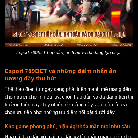
Esport 789BET hấp dẫn, an toàn và đa dạng lựa chọn
Esport 789BET và những điểm nhấn ấn
tượng đầy thu hút
Thể thao điện tử ngày càng phát triển mạnh mẽ mang đến
cho người chơi nhiều lựa chọn hấp dẫn và đa dạng trên thị
trường hiện nay. Tuy nhiên nền tảng này vẫn luôn là lựa
chọn ưu tiên nhờ những ưu điểm nổi bật dưới đây.
Kho game phong phú, hiện đại thỏa mãn mọi nhu cầu
Nhà cái hợp tác với các đối tác uy tín nhằm mang đến kho