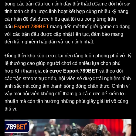
trong các trận đấu kịch tính đầy thử thách.Game đòi hỏi sự
tính toán chiến lược linh hoạt kết hợp cùng nhiều kỹ năng
cá nhân để đạt được hiệu quả tối ưu trong từng trận
đấu.
Esport
789BET
mang đến một thế giới game đa dạng
với các trận đấu được cập nhật liên tục, đảm bảo mang
đến trải nghiệm hấp dẫn và kịch tính nhất.
Đồng thời kho kèo cược tại nền tảng luôn phong phú với tỷ
lệ thưởng cao giúp người chơi có nhiều lựa chọn phù
hợp.
Khi tham gia
cá cược Esport 789BET
và theo dõi
các trận stream trực tiếp, hội viên sẽ được trải nghiệm hình
ảnh sắc nét cùng âm thanh sống động chân thực. Chính vì
vậy mỗi hội viên không chỉ tham gia cá cược để kiếm lợi
nhuận mà còn tận hưởng những phút giây giải trí vô cùng
thú vị.