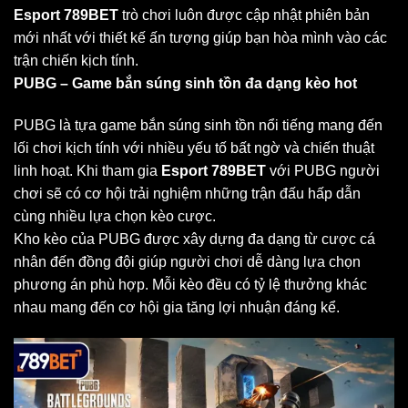
Esport 789BET
trò chơi luôn được cập nhật phiên bản
mới nhất với thiết kế ấn tượng giúp bạn hòa mình vào các
trận chiến kịch tính.
PUBG – Game bắn súng sinh tồn đa dạng kèo hot
PUBG là tựa game bắn súng sinh tồn nổi tiếng mang đến
lối chơi kịch tính với nhiều yếu tố bất ngờ và chiến thuật
linh hoạt. Khi tham gia
Esport 789BET
với PUBG người
chơi sẽ có cơ hội trải nghiệm những trận đấu hấp dẫn
cùng nhiều lựa chọn kèo cược.
Kho kèo của PUBG được xây dựng đa dạng từ cược cá
nhân đến đồng đội giúp người chơi dễ dàng lựa chọn
phương án phù hợp. Mỗi kèo đều có tỷ lệ thưởng khác
nhau mang đến cơ hội gia tăng lợi nhuận đáng kể.