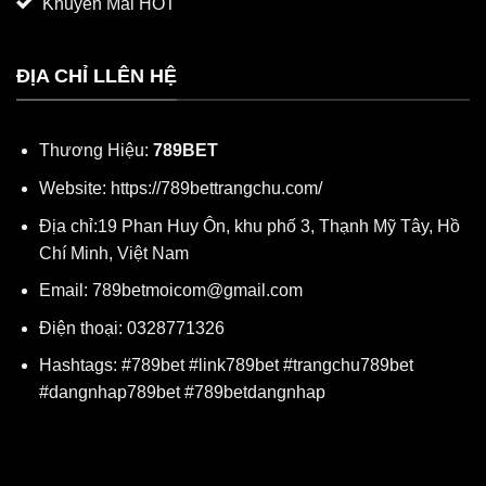
Khuyến Mãi HOT
ĐỊA CHỈ LLÊN HỆ
Thương Hiệu:
789BET
Website:
https://789bettrangchu.com/
Địa chỉ:19 Phan Huy Ôn, khu phố 3, Thạnh Mỹ Tây, Hồ
Chí Minh, Việt Nam
Email:
789betmoicom@gmail.com
Điện thoại:
0328771326
Hashtags:
#789bet #link789bet #trangchu789bet
#dangnhap789bet #789betdangnhap