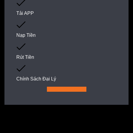
Tải APP
Nạp Tiền
Rút Tiền
Chính Sách Đại Lý
CLICK THAM GIA