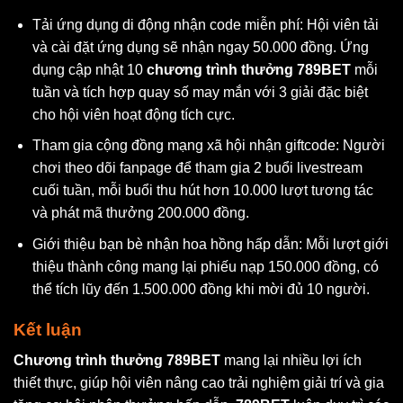
Tải ứng dụng di động nhận code miễn phí: Hội viên tải
và cài đặt ứng dụng sẽ nhận ngay 50.000 đồng. Ứng
dụng cập nhật 10
chương trình thưởng 789BET
mỗi
tuần và tích hợp quay số may mắn với 3 giải đặc biệt
cho hội viên hoạt động tích cực.
Tham gia cộng đồng mạng xã hội nhận giftcode: Người
chơi theo dõi fanpage để tham gia 2 buổi livestream
cuối tuần, mỗi buổi thu hút hơn 10.000 lượt tương tác
và phát mã thưởng 200.000 đồng.
Giới thiệu bạn bè nhận hoa hồng hấp dẫn: Mỗi lượt giới
thiệu thành công mang lại phiếu nạp 150.000 đồng, có
thể tích lũy đến 1.500.000 đồng khi mời đủ 10 người.
Kết luận
Chương trình thưởng 789BET
mang lại nhiều lợi ích
thiết thực, giúp hội viên nâng cao trải nghiệm giải trí và gia