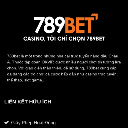
789bet là một trong những nhà cái trực tuyến hàng đầu Châu
Á. Thuộc tập đoàn OKVIP, được nhiều người chơi tin tưởng lựa
chọn. Với giao diện thân thiện, dễ sử dụng, 789bet cung cấp
đa dạng các trò chơi cá cược hấp dẫn như casino trực tuyến,
thể thao, slot game...
LIÊN KẾT HỮU ÍCH
Giấy Phép Hoạt Động