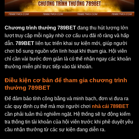
Chương trình thưởng 789BET
đang thu hút lượng lớn
lượt truy cập mỗi ngày nhờ cơ cấu ưu đãi rõ ràng và hấp
dẫn.
789BET
liên tục triển khai sự kiện mới, giúp người
chơi bổ sung nguồn vốn linh hoạt khi tham gia. Hội viên
chỉ cần vài bước đơn giản là có thể nhận ngay các khoản
thưởng miễn phí trực tiếp vào tài khoản.
Điều kiện cơ bản để tham gia chương trình
thưởng 789BET
Để đảm bảo tính công bằng và minh bạch, đơn vị đưa ra
các quy định cụ thể mà mọi người chơi
nhà cái 789BET
cần phải tuân thủ nghiêm ngặt. Hệ thống sẽ tự động kiểm
tra thông tin tài khoản của hội viên trước khi phê duyệt yêu
cầu nhận thưởng từ các sự kiện đang diễn ra.