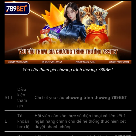
Yêu cầu tham gia chương trình thưởng 789BET
Điều
kiện
STT
Chi tiết yêu cầu
chương trình thưởng 789BET
tham
gia
Tài
Hội viên cần xác thực số điện thoại và liên kết 1
1
khoản
ngân hàng chính chủ để hệ thống thực hiện xét
hợp lệ
duyệt nhanh chóng.