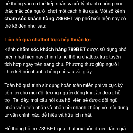
hệ thống vẫn có thể tiếp nhận và xử lý nhanh chóng mọi
thắc mắc của người chơi một cách hiệu quả. Một số kênh
chăm sóc khách hàng 789BET
vip phổ biến hiện nay có
thể kể đến như sau:
Liên hệ qua chatbot trực tiếp thuận lợi
Kênh
chăm sóc khách hàng 789BET
được sử dụng phổ
biến nhất hiện nay chính là hệ thống chatbox trực tuyến
tích hợp ngay trên trang chủ. Phương thức giúp người
chơi kết nối nhanh chóng chỉ sau vài giây.
Toàn bộ quá trình sử dụng hoàn toàn miễn phí và cực kỳ
tiện lợi cho mọi đối tượng người dùng khi cần được hỗ
trợ. Tại đây, mọi câu hỏi của hội viên sẽ được đội ngũ
nhân viên tiếp nhận và phản hồi nhanh chóng với nội dung
tư vấn chính xác, dễ hiểu và hữu ích nhất.
Hệ thống hỗ trợ 789BET qua chatbox luôn được đánh giá