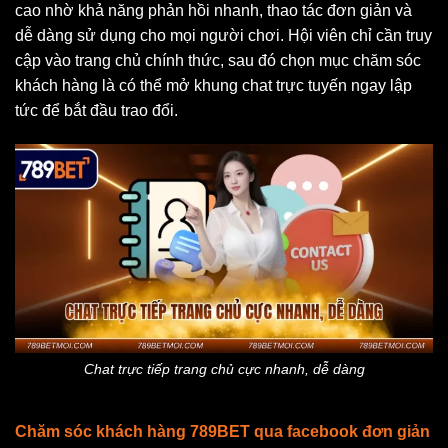
cao nhờ khả năng phản hồi nhanh, thao tác đơn giản và
dễ dàng sử dụng cho mọi người chơi. Hội viên chỉ cần truy
cập vào trang chủ chính thức, sau đó chọn mục chăm sóc
khách hàng là có thể mở khung chat trực tuyến ngay lập
tức để bắt đầu trao đổi.
Chat trực tiếp trang chủ cực nhanh, dễ dàng
Chăm sóc khách hàng 789BET qua facebook đơn giản