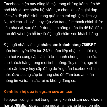
Facebook hiện nay cũng là một trong những kênh liên hệ
phổ biến được nhiều hội viên lựa chọn khi cần giải đáp
các vấn đề phát sinh trong quá trình trải nghiệm dịch vụ.
Người chơi chỉ cần truy cập vào trang facebook chính thức
của nhà cái, sau đó sử dụng tính năng nhắn tin để bắt đầu
trao đổi và nhận hỗ trợ từ đội ngũ chăm sóc khách hàng.
Đội ngũ nhân viên tại
chăm sóc khách hàng 789BET
luôn trực tuyến liên tục 24/7 nhằm tiếp nhận kịp thời mọi
câu hỏi và cung cấp câu trả lời nhanh chóng, chính xác
cho khách hàng trong mọi tình huống. Tuy nhiên, người
chơi cần lưu ý truy cập đúng đường dẫn facebook chính
thức được cung cấp từ trang chủ để đảm bảo an toàn
thông tin và tránh các rủi ro không đáng có.
Kênh liên hệ qua telegram cực an toàn
Telegram cũng là một trong những kênh
chăm sóc khách
hàng 789BET
được nhiều người tin tưởng lựa chọn nhờ