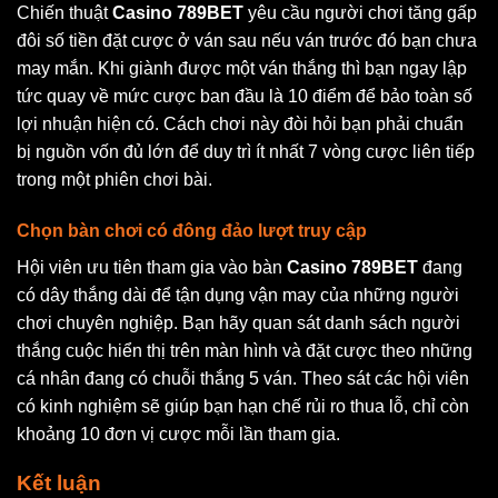
Chiến thuật
Casino 789BET
yêu cầu người chơi tăng gấp
đôi số tiền đặt cược ở ván sau nếu ván trước đó bạn chưa
may mắn. Khi giành được một ván thắng thì bạn ngay lập
tức quay về mức cược ban đầu là 10 điểm để bảo toàn số
lợi nhuận hiện có. Cách chơi này đòi hỏi bạn phải chuẩn
bị nguồn vốn đủ lớn để duy trì ít nhất 7 vòng cược liên tiếp
trong một phiên chơi bài.
Chọn bàn chơi có đông đảo lượt truy cập
Hội viên ưu tiên tham gia vào bàn
Casino 789BET
đang
có dây thắng dài để tận dụng vận may của những người
chơi chuyên nghiệp. Bạn hãy quan sát danh sách người
thắng cuộc hiển thị trên màn hình và đặt cược theo những
cá nhân đang có chuỗi thắng 5 ván. Theo sát các hội viên
có kinh nghiệm sẽ giúp bạn hạn chế rủi ro thua lỗ, chỉ còn
khoảng 10 đơn vị cược mỗi lần tham gia.
Kết luận