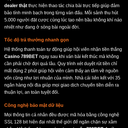
dealer thật
thực hiện thao tác chia bài trực tiếp giúp đảm
bảo tính minh bạch trong từng ván đấu. Mỗi sảnh thu hút
5.000 người đặt cược cùng lúc tạo nên bầu không khí náo
nhiệt như đang ở sòng bài ngoài đời.
Tốc độ trả thưởng nhanh gọn
Hệ thống thanh toán tự động giúp hội viên nhận tiền thắng
Casino 789BET
ngay sau khi ván bài kết thúc mà không
cần phải chờ đợi quá lâu. Quy trình xét duyệt rút tiền chỉ
mất đúng 2 phút giúp hội viên cảm thấy an tâm về nguồn
vốn cũng như lợi nhuận của mình. Nhà cái liên kết với 35
ngân hàng nội địa giúp mọi giao dịch chuyển tiền diễn ra
thuận lợi, an toàn tuyệt đối.
Công nghệ bảo mật dữ liệu
Mọi thông tin cá nhân đều được mã hóa bằng công nghệ
SSL 128 bit hiện đại nhất thế giới để ngăn chặn sự xâm