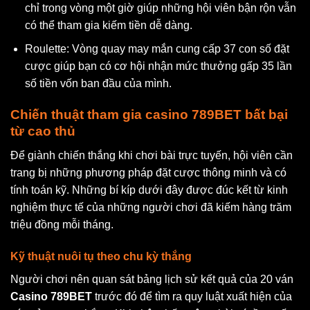
chỉ trong vòng một giờ giúp những hội viên bận rộn vẫn
có thể tham gia kiếm tiền dễ dàng.
Roulette: Vòng quay may mắn cung cấp 37 con số đặt
cược giúp bạn có cơ hội nhận mức thưởng gấp 35 lần
số tiền vốn ban đầu của mình.
Chiến thuật tham gia casino 789BET bất bại
từ cao thủ
Để giành chiến thắng khi chơi bài trực tuyến, hội viên cần
trang bị những phương pháp đặt cược thông minh và có
tính toán kỹ. Những bí kíp dưới đây được đúc kết từ kinh
nghiệm thực tế của những người chơi đã kiếm hàng trăm
triệu đồng mỗi tháng.
Kỹ thuật nuôi tụ theo chu kỳ thắng
Người chơi nên quan sát bảng lịch sử kết quả của 20 ván
Casino 789BET
trước đó để tìm ra quy luật xuất hiện của