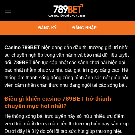
Skip
to
content
ĐĂNG KÝ
ĐĂNG NHẬP
Casino 789BET
hiện đang dẫn đầu thị trường giải trí nhờ
sự chuyên nghiệp trong vận hành và bảo mật dữ liệu tuyệt
đối.
789BET
liên tục cập nhật các sảnh chơi bài hiện đại
bậc nhất nhằm phục vụ nhu cầu giải trí ngày càng cao. Hệ
thống âm thanh sống động cùng hình ảnh sắc nét giúp hội
viên cảm nhận chân thực như đang ngồi tại các sòng bài.
Điều gì khiến casino 789BET trở thành
chuyên mục hot nhất?
Hệ thống sòng bài trực tuyến này sở hữu nhiều ưu điểm
vượt trội mà ít đơn vị nào trên thị trường hiện nay sánh kịp.
Dưới đây là 3 lý do cốt lõi tạo sức hút giúp thương hiệu